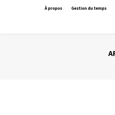
À propos
Gestion du temps
A
Préparer une intervention orale (2)
Prise de Parole
Par
Philippe Helmstetter
29 septembre 2014