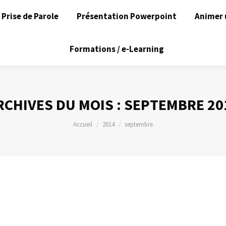
Prise de Parole
Présentation Powerpoint
Animer 
Formations / e-Learning
RCHIVES DU MOIS :
SEPTEMBRE 20
Vous êtes ici :
Accueil
2014
septembre