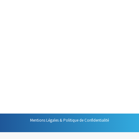
pas de difficulté majeure et est
particulièrement pratique avec
Outlook. Seules deux
précautions sont à prendre.
Mais, avant de vous les
présenter, n’oubliez pas que le
simple « glisser-lâcher » d’un mail
permet de créer un nouveau
contact. Une fois ce contact
créé, faîtes glisser dans les
bonnes zones les informations
de…
Mentions Légales & Politique de Confidentialité