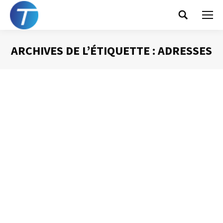
Search:
ARCHIVES DE L’ÉTIQUETTE :
ADRESSES
Vous êtes ici :
Gérer ses contacts
avec Outlook
Gestion du temps
Par
Philippe Helmstetter
14 mai 2012
Gérer ses contacts ne présente