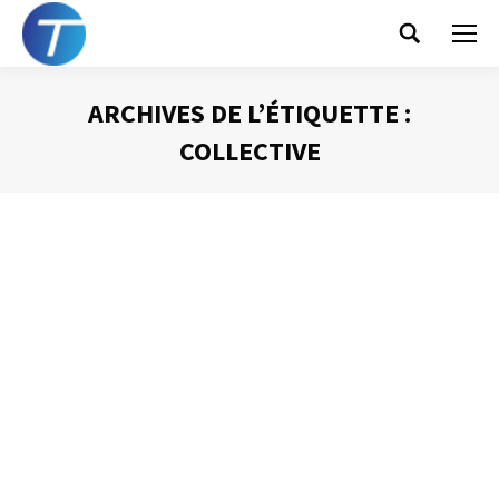
Search:
ARCHIVES DE L’ÉTIQUETTE :
COLLECTIVE
Vous êtes ici :
Mettre en place une nouvelle
organisation collective
Gestion du temps
Par
Philippe Helmstetter
3 juin 2014
L’une des difficultés que vous risquez de rencontrer
lorsque vous mettrez en place une organisation
collective de l’information est le fait que, beaucoup, se