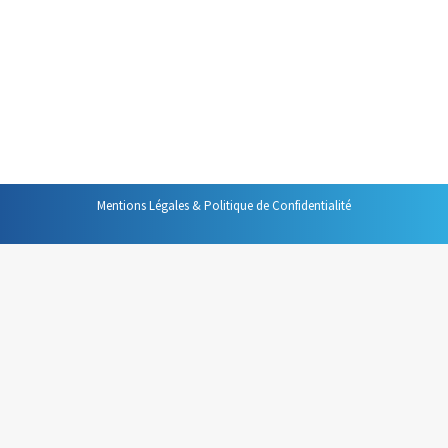
considèrent comme « propriétaires » de leurs
informations et de ce fait, considèrent que partager une
information relève avant tout de leur bon vouloir. C’est
un comportement qui doit changer ! Tous les membres
d’une…
Mentions Légales & Politique de Confidentialité