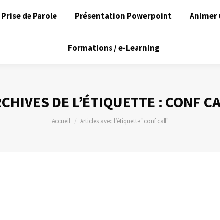
Prise de Parole
Présentation Powerpoint
Animer 
Formations / e-Learning
CHIVES DE L’ÉTIQUETTE :
CONF CA
Vous êtes ici :
Accueil
Articles avec l’étiquette "conf call"