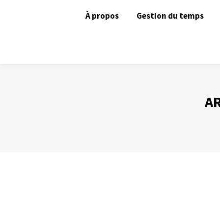
À propos
Gestion du temps
AR
Réunions téléphoniques (1)
Animer une réunion
Par
Philippe Helmstetter
17 janvier 2014