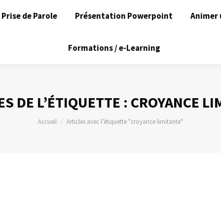
Prise de Parole
Présentation Powerpoint
Animer 
Formations / e-Learning
S DE L’ÉTIQUETTE :
CROYANCE LI
Vous êtes ici :
Accueil
Articles avec l’étiquette "croyance limitante"