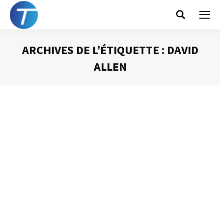
Search:
ARCHIVES DE L’ÉTIQUETTE :
DAVID
ALLEN
Vous êtes ici :
Une brève bibliographie de l’efficacité
Gestion du temps
Par
Philippe Helmstetter
25 novembre 2012
Les fêtes de fin d’années approchent. C’est la période
des cadeaux et des bonnes résolutions. Pourquoi ne pas
conjuguer les deux et offrir ou se faire offrir des livres qui
vous permettront d’être plus performant, plus