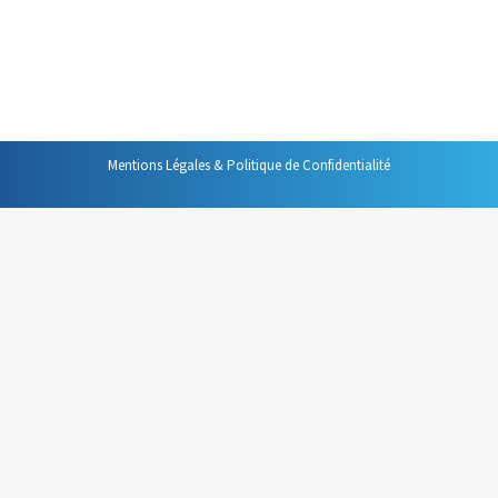
convaincant, plus efficaces dans votre vie
professionnelle. Voici une sélection de ceux qui me
paraissent les plus intéressants. Ils…
Mentions Légales & Politique de Confidentialité