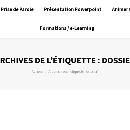
Prise de Parole
Présentation Powerpoint
Animer 
Formations / e-Learning
RCHIVES DE L’ÉTIQUETTE :
DOSSI
Vous êtes ici :
Accueil
Articles avec l’étiquette "dossier"