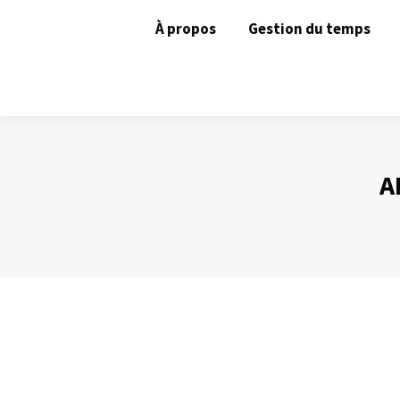
À propos
Gestion du temps
A
Le silence : un allié
Prise de Parole
Par
Philippe Helmstetter
17 mai 2013