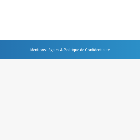
er lors de vos interventions publiques, et c’est bien de parler sans arrêt
ilence est véritablement l’allié de celui de celle qui doit prendre la paro
Mentions Légales & Politique de Confidentialité