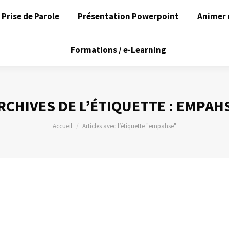
Prise de Parole
Présentation Powerpoint
Animer 
Formations / e-Learning
RCHIVES DE L’ÉTIQUETTE :
EMPAH
Vous êtes ici :
Accueil
Articles avec l’étiquette "empahse"