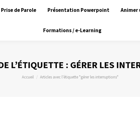
Prise de Parole
Présentation Powerpoint
Animer 
Formations / e-Learning
DE L’ÉTIQUETTE :
GÉRER LES INTE
Vous êtes ici :
Accueil
Articles avec l’étiquette "gérer les interruptions"