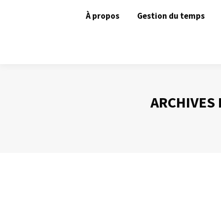
À propos
Gestion du temps
ARCHIVES 
De bonnes résolutions
Gestion du temps
Par
Philippe Helmstetter
6 janvier 2014