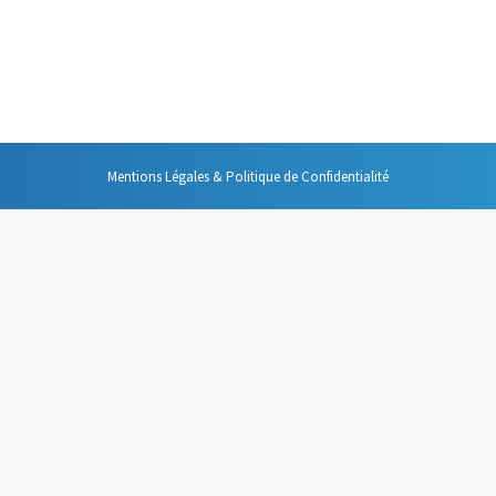
usion du mail comme un avantage de cet outil. Et c’est vrai que cela fait p
onvénients majeurs.
Mentions Légales & Politique de Confidentialité