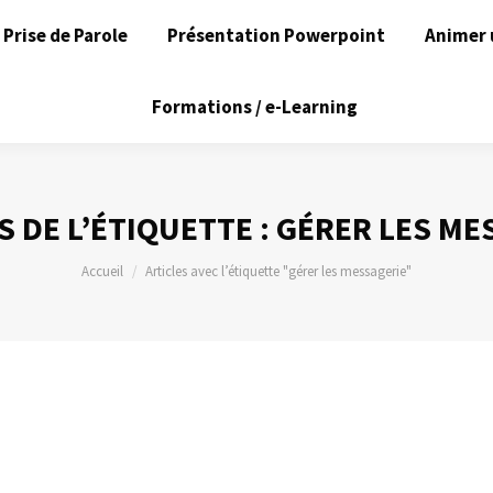
Prise de Parole
Présentation Powerpoint
Animer 
Formations / e-Learning
S DE L’ÉTIQUETTE :
GÉRER LES ME
Vous êtes ici :
Accueil
Articles avec l’étiquette "gérer les messagerie"