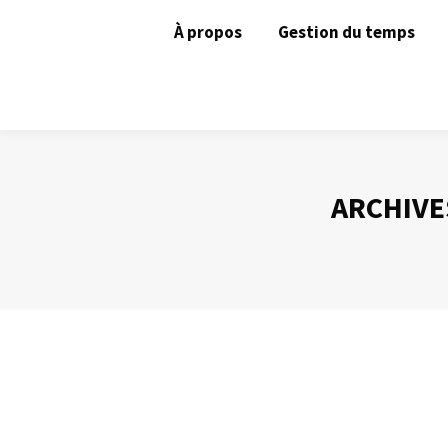
À propos
Gestion du temps
ARCHIVE
Un inconvénient du mail ? Sa vitesse !
Gestion des mails
Par
Philippe Helmstetter
29 mai 2012