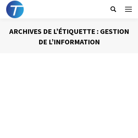
Search:
ARCHIVES DE L’ÉTIQUETTE :
GESTION
DE L’INFORMATION
Vous êtes ici :
Mettre en place une nouvelle
organisation collective
Gestion du temps
Par
Philippe Helmstetter
3 juin 2014
L’une des difficultés que vous risquez de rencontrer
lorsque vous mettrez en place une organisation
collective de l’information est le fait que, beaucoup, se