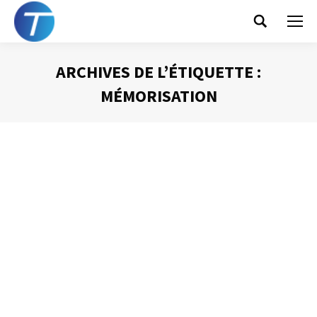
Search:
ARCHIVES DE L’ÉTIQUETTE :
MÉMORISATION
Vous êtes ici :
La diapositive « idéale »
Présentation Powerpoint
Par
Philippe Helmstetter
3 mars 2014
Si PowerPoint est devenu l’outil quasiment
incontournable d’une prise de parole en public en
entreprise aujourd’hui, faire un diaporama efficace est
difficile. De nombreux pièges guettent le futur orateur.