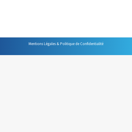
Alors, dans le but de vous aider, voici quelques conseils
simples pour réaliser ce que j’appelle la diapositive
« idéale ». Vous le verrez, ça n’est pas difficile.…
Mentions Légales & Politique de Confidentialité