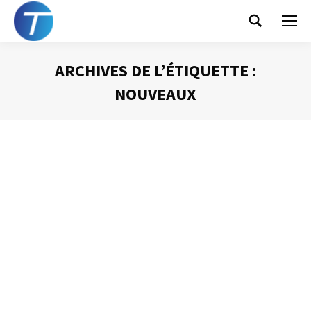
Search:
ARCHIVES DE L’ÉTIQUETTE :
NOUVEAUX
Vous êtes ici :
Comme des enfants…
Gestion du temps
Par
Philippe Helmstetter
15 mars 2016
J’ai déjà eu dans ce blog l’occasion de citer la thèse de
doctorat en sociologie de Thierry Venin « Techniques de
l’Information et de la Communication et risques
psychosociaux sur le poste de travail tertiaire » soutenue