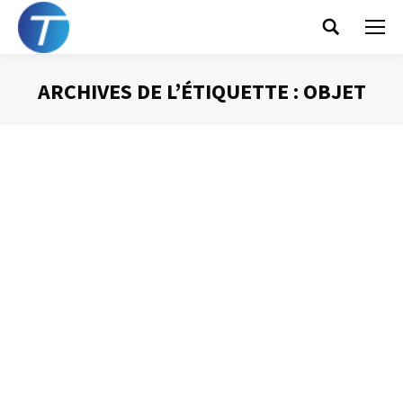
Search:
ARCHIVES DE L’ÉTIQUETTE :
OBJET
Vous êtes ici :
L’organisation des mails
Gestion des mails
Par
Philippe Helmstetter
15 septembre 2014
A la vue de la très importante quantité de courriels reçue
au quotidien, il est indispensable de pouvoir s’appuyer
sur une organisation performante de manière à retrouver
ces informations si précieuses. Voici quelques bases
pour construire cette organisation.