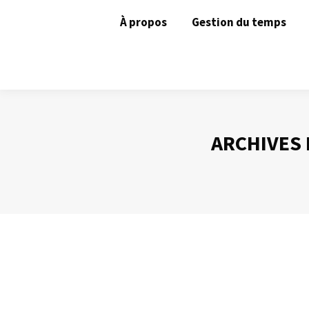
À propos
Gestion du temps
ARCHIVES 
Une organisation collective
Gestion du temps
Par
Philippe Helmstetter
3 juillet 2012