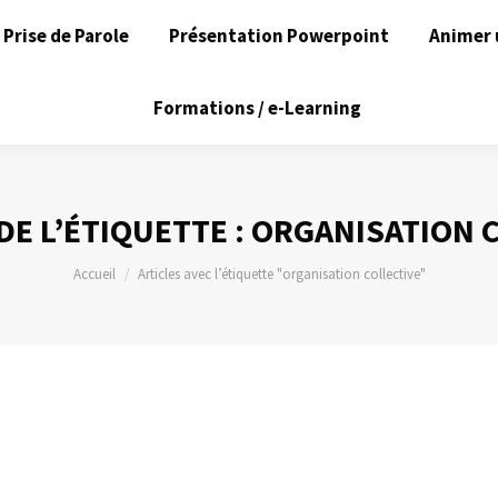
Prise de Parole
Présentation Powerpoint
Animer 
Formations / e-Learning
DE L’ÉTIQUETTE :
ORGANISATION C
Vous êtes ici :
Accueil
Articles avec l’étiquette "organisation collective"