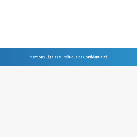
nformation numérique que je propose. Mais pour l’instant je n’ai évoqué ce
sposer ces principes dans le cadre de l’organisation collective de l’infor
Mentions Légales & Politique de Confidentialité