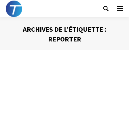
Search:
ARCHIVES DE L’ÉTIQUETTE :
REPORTER
Vous êtes ici :
ADRA
Gestion du temps
Par
Philippe Helmstetter
15 avril 2014
Pour faire face aux interruptions un bon moyen
mnémotechnique réside dans la méthode ADRA. ADRA
est l’acronyme de Abandonner, Déléguer, Reporter ou
Agir. Il s’agit, par cet acronyme de se rappeler que l’action