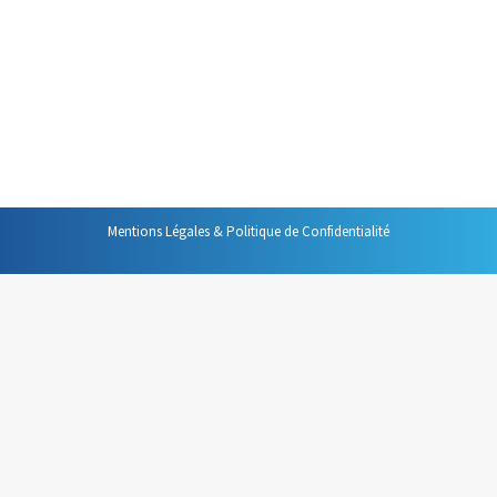
productivité les plus importantes qui soient notre
disposition. Il semble donc facile de gagner tout le temps
que les interruptions ou consomment. Pourtant, malgré
l’apparente facilité de cette démarche, les interruptions
continuent de consommer un temps considérable…
Mentions Légales & Politique de Confidentialité