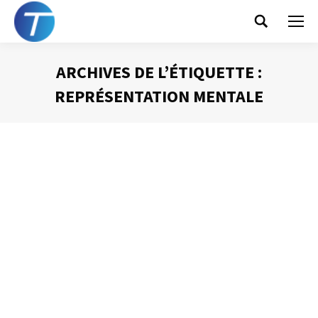
Search:
ARCHIVES DE L’ÉTIQUETTE :
REPRÉSENTATION MENTALE
Vous êtes ici :
Les réprésentations mentales ou
l’illusion de la nécessaire disponibilité
totale
Gestion du temps
Par
Philippe Helmstetter
14 octobre 2013
J’ai déjà eu l’occasion de l’exprimer dans ce blog, la
gestion efficace des interruptions est une des sources