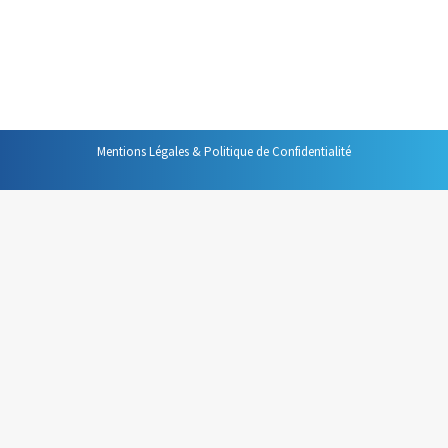
selon deux principes : simplifier l’arborescence et créer
un nomenclature, un modèle sur lequel je m’appuie pour
nommer mes fichiers.
Mentions Légales & Politique de Confidentialité