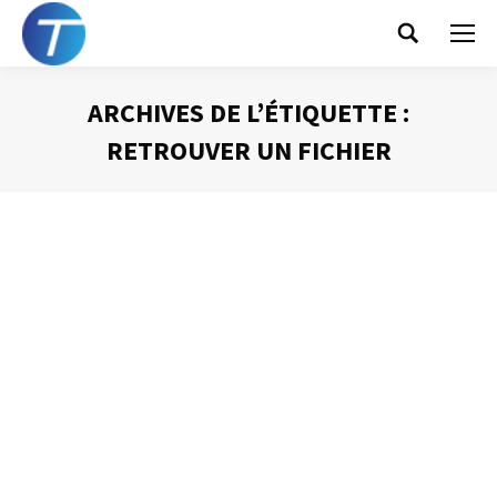
Search:
ARCHIVES DE L’ÉTIQUETTE :
RETROUVER UN FICHIER
Vous êtes ici :
Une organisation effcicace de mes
fichiers
Gestion du temps
Par
Philippe Helmstetter
17 décembre 2012
Les dernières versions de Windows et notamment
l’apparition des bases indexées m’ont amené à faire
évoluer l’organisation de mes fichiers électroniques