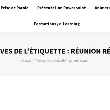
Prise de Parole
Présentation Powerpoint
Animer 
Formations / e-Learning
VES DE L’ÉTIQUETTE :
RÉUNION R
Vous êtes ici :
Accueil
Articles avec l’étiquette "réunion réussie"
14