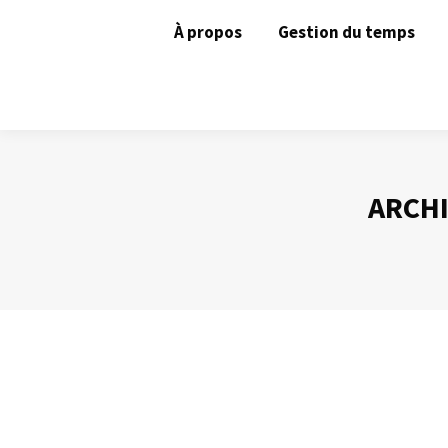
À propos
Gestion du temps
ARCHI
Contrôler un « je sais tout »
Animer une réunion
Par
Philippe Helmstetter
24 novembre 20