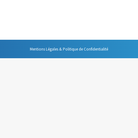
age désagréable, le « Je sais tout ». Au courant de tout, ayant un avis
il risque de faire taire les autres participants, mais aussi, si vous n’y
Mentions Légales & Politique de Confidentialité