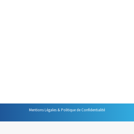
Présentation Powerpoint
Par
Philippe Helmstetter
6 novembre 2015
Créer des diaporamas efficaces
peut vous aider à réussir des
interventions orales. Voici dix
règles qui vous aideront à faire
de diaporamas des outils
percutants, « vendeurs ». Ils
seront de vrais renforts à vos
interventions.
Mentions Légales & Politique de Confidentialité