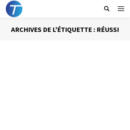
Search:
ARCHIVES DE L’ÉTIQUETTE :
RÉUSSI
Vous êtes ici :
10 règles pour réussir
vos diaporamas
PowerPoint