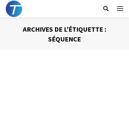
Search:
ARCHIVES DE L’ÉTIQUETTE :
SÉQUENCE
Vous êtes ici :
La loi d’Illich
Gestion du temps
Par
Philippe Helmstetter
6 novembre 2016
Ivan ILLICH, un penseur atypique et révolutionnaire, a
produit une réflexion sur le travail humain et sa
productivité qu’il est temps que je vous explique. Vous
pourrez la relier à plusieurs articles que je vous ai déjà