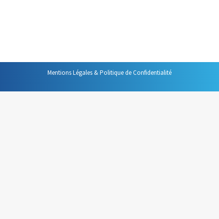
proposés dans ce blog comme celui qui s’intéresse aux
rythmes biologiques ou celui, plus récent, dans lequel
je…
Mentions Légales & Politique de Confidentialité