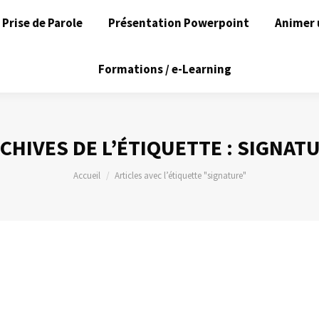
Prise de Parole
Présentation Powerpoint
Animer 
Formations / e-Learning
CHIVES DE L’ÉTIQUETTE :
SIGNAT
Vous êtes ici :
Accueil
Articles avec l’étiquette "signature"