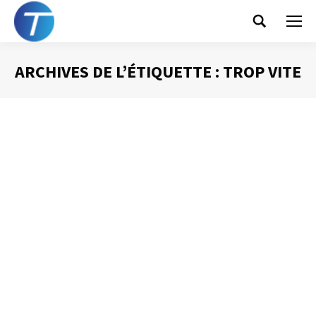
Search:
ARCHIVES DE L’ÉTIQUETTE :
TROP VITE
Vous êtes ici :
Un inconvénient du mail ? Sa vitesse !
Gestion des mails
Par
Philippe Helmstetter
29 mai 2012
J’ai présenté dans un article précédent la vitesse de
diffusion du mail comme un avantage de cet outil. Et c’est
vrai que cela fait partie des éléments positifs que l’on
peut relier au mail. Néanmoins, cette vitesse est elle-
même porteuse d’inconvénients majeurs.