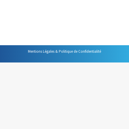
permettaient de retrouver sur un outil léger et pratique
toutes les informations qu’un outil comme Outlook
permettait de gérer : agenda, gestionnaire de taches,
contacts,… J’ai pour ma part…
Mentions Légales & Politique de Confidentialité