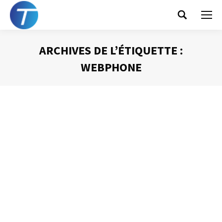
Search:
ARCHIVES DE L’ÉTIQUETTE :
WEBPHONE
Vous êtes ici :
Les P.D.A., Smartphones et autres
Webphones : outils ou gadget ?
Gestion du temps
Par
Philippe Helmstetter
6 octobre 2012
Depuis la fin des années 90, de nouveaux outils sont
apparus dans la panoplie des cadres des entreprises.
D’abord appelé PDA pour Personnal Digital Assistant, ils