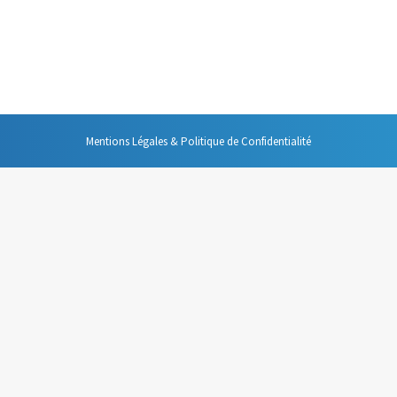
u dans les entreprises et sa position se renforce puisque de plus en plus 
ment. Voici une série de conseils pour adapter votre outil à vos besoins.
Mentions Légales & Politique de Confidentialité