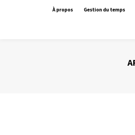
À propos
Gestion du temps
A
La bonne configuration d’Outlook (1) – 
Gestion des mails
Par
Philippe Helmstetter
15 janvier 2013