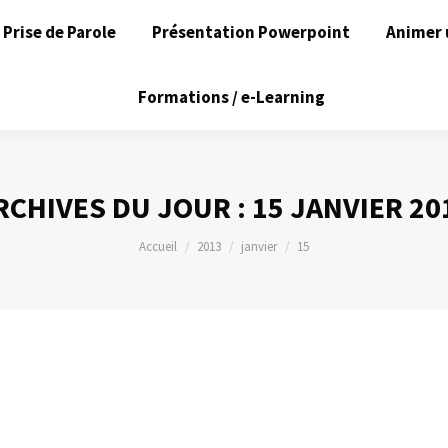
Prise de Parole
Présentation Powerpoint
Animer 
Formations / e-Learning
RCHIVES DU JOUR :
15 JANVIER 20
Vous êtes ici :
Accueil
2013
janvier
15
l’affichage