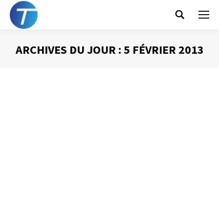
Search:
ARCHIVES DU JOUR :
5 FÉVRIER 2013
Vous êtes ici :
La bonne configuration d’Outlook (2) –
le calendrier
Gestion des mails
Par
Philippe Helmstetter
5 février 2013
Pour paramétrer le calendrier d’Outlook dans sa version
2010, cliquez sur « fichier », puis choisissez « options » et
enfin l’onglet « calendrier ». Quelques paramétrages sont
particulièrement pratiques.