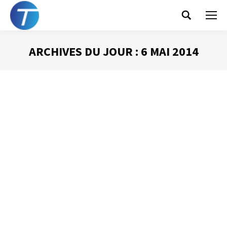
Search:
ARCHIVES DU JOUR :
6 MAI 2014
Vous êtes ici :
Nettoyer les « conversations »
électroniques
Gestion des mails
Par
Philippe Helmstetter
6 mai 2014
Vous le savez si vous lisez régulièrement les pages de ce
blog, j’attache beaucoup d’importance au fait qu’il n’y ait
que très peu de messages dans ma boîte de réception
(moins de dix !). J’y parviens en supprimant méthodique