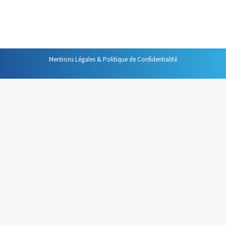
(voir l’article de blog) beaucoup de mails, en utilisant le
« glisser-lâcher », et, bien sûr, en nettoyant les…
Mentions Légales & Politique de Confidentialité