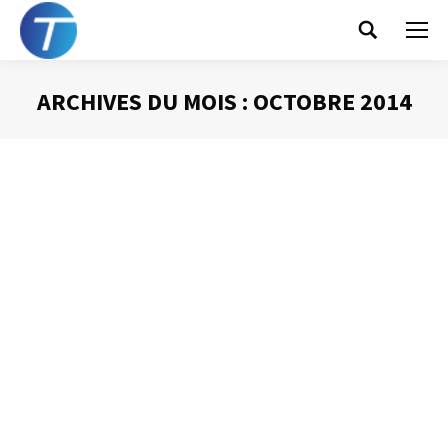
Search:
ARCHIVES DU MOIS :
OCTOBRE 2014
Vous êtes ici :
Et si vous vous adressiez à votre
auditoire ?
Prise de Parole
Par
Philippe Helmstetter
28 octobre 2014
Trop souvent, pour prendre la parole en public, on ne
s’adresse qu’à soi. L’intervenant parle, présente des
diapositives, fait des démonstrations parfois brillantes, il
semble même se faire plaisir, mais oublie un élément de