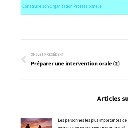
Construire son Organisation Professionnelle
Navigation
de
ONGLET PRÉCÉDENT
Préparer une intervention orale (2)
Onglet
commentaire
précédent
Articles 
Les personnes les plus importantes de
notre vie ne se trouvent pas au travail