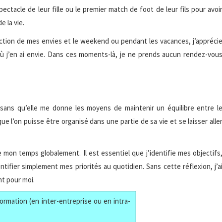
ectacle de leur fille ou le premier match de foot de leur fils pour avoi
 la vie.
onction de mes envies et le weekend ou pendant les vacances, j’appréci
où j’en ai envie. Dans ces moments-là, je ne prends aucun rendez-vou
sans qu’elle me donne les moyens de maintenir un équilibre entre l
 que l’on puisse être organisé dans une partie de sa vie et se laisser alle
re mon temps globalement. Il est essentiel que j’identifie mes objectifs
tifier simplement mes priorités au quotidien. Sans cette réflexion, j’a
t pour moi.
ormation (en inter-entreprise ou en intra-