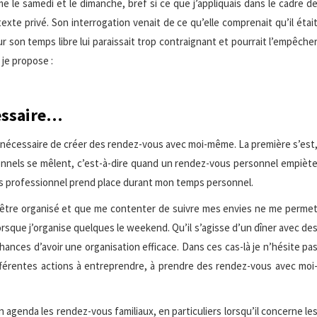
 le samedi et le dimanche, bref si ce que j’appliquais dans le cadre d
exte privé. Son interrogation venait de ce qu’elle comprenait qu’il étai
our son temps libre lui paraissait trop contraignant et pourrait l’empêche
 je propose :
cessaire…
ît nécessaire de créer des rendez-vous avec moi-même. La première s’est
nnels se mêlent, c’est-à-dire quand un rendez-vous personnel empièt
us professionnel prend place durant mon temps personnel.
être organisé et que me contenter de suivre mes envies ne me perme
orsque j’organise quelques le weekend. Qu’il s’agisse d’un dîner avec de
chances d’avoir une organisation efficace. Dans ces cas-là je n’hésite pa
ifférentes actions à entreprendre, à prendre des rendez-vous avec moi
agenda les rendez-vous familiaux, en particuliers lorsqu’il concerne le