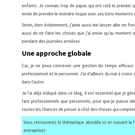
enfants. Je connais trop de papas qui ont raté le premier sp
envie de prendre le moindre risque avec ses bons moments de
Sinon, bien évidemment, j’aime aussi me laisser aller en f
aussi de ne faire les choses que j’ai envie qu’au moment 
pendant des journées entières.
Une approche globale
Car, je ne peux concevoir une gestion du temps efficace 
professionnel et le personnel. J’ai d’ailleurs du mal à croire
dans l’autre.
Je l’ai déjà indiqué dans ce blog, il est essentiel que je gè
tant professionnels que personnels, pour que je puisse iden
toutes les chances de passer à côté des choses qui compten
Vous retrouverez la thématique abordée ici en suivant la f
entreprise) :