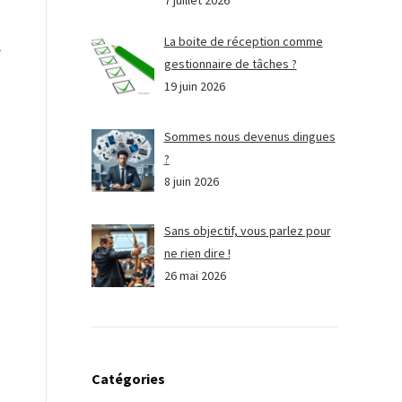
7 juillet 2026
e
t
La boite de réception comme
r
gestionnaire de tâches ?
19 juin 2026
Sommes nous devenus dingues
?
8 juin 2026
,
e
Sans objectif, vous parlez pour
ne rien dire !
t
26 mai 2026
s
s
-
Catégories
s