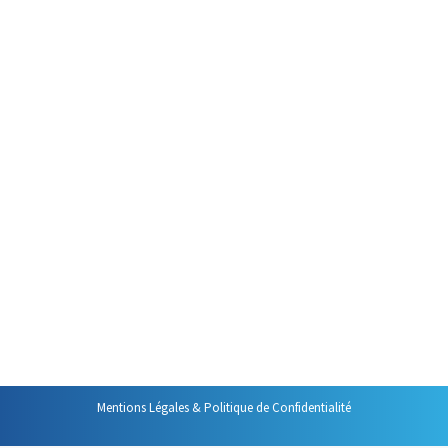
Par
Philippe Helmstetter
18 juin 2015
Le choix du moment fait partie
des décisions qui ont un impact
sur la productivité de ces
moments de travail collectif que
sont les réunions. Même si vous
n’avez pas toujours le choix,
tenir compte des éléments qui
suivent pourra vous aider à
gagner en productivité dans vos
réunions.
Mentions Légales & Politique de Confidentialité