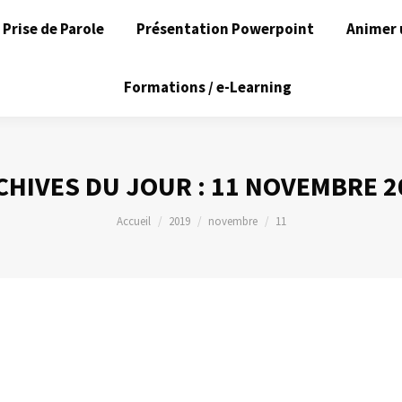
Prise de Parole
Présentation Powerpoint
Animer 
Formations / e-Learning
CHIVES DU JOUR :
11 NOVEMBRE 2
Vous êtes ici :
Accueil
2019
novembre
11