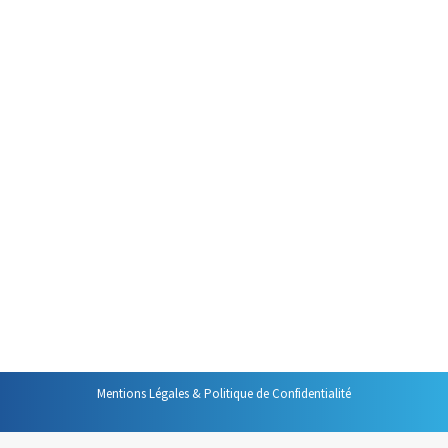
Par
Philippe Helmstetter
3 mars 2025
C’est mon slogan depuis des
années et je n’ai pas l’intention
d’en changer. Parce qu’il décrit
parfaitement ma vision de la
gestion du temps. D’abord, il
implique que le temps est un
don, un cadeau que nous nous
faisons. Et il s’agit bien de cela :
se donner, s’offrir du temps. Car,
la vie est…
Mentions Légales & Politique de Confidentialité