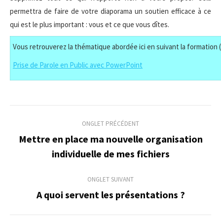
permettra de faire de votre diaporama un soutien efficace à ce
qui est le plus important : vous et ce que vous dîtes.
Vous retrouverez la thématique abordée ici en suivant la formation (
Prise de Parole en Public avec PowerPoint
Navigation
ONGLET PRÉCÉDENT
de
Mettre en place ma nouvelle organisation
Onglet
individuelle de mes fichiers
commentaire
précédent
ONGLET SUIVANT
A quoi servent les présentations ?
Onglet
suivant