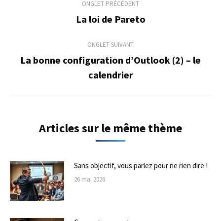
ONGLET PRÉCÉDENT
de
La loi de Pareto
Onglet
précédent
commentaire
ONGLET SUIVANT
La bonne configuration d’Outlook (2) – le
Onglet
calendrier
suivant
Articles sur le même thème
Sans objectif, vous parlez pour ne rien dire !
26 mai 2026