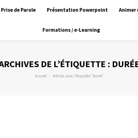
Prise de Parole
Présentation Powerpoint
Animer 
Formations / e-Learning
ARCHIVES DE L’ÉTIQUETTE :
DURÉ
Vous êtes ici :
Accueil
Articles avec l’étiquette "durée"