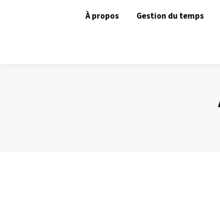
À propos
Gestion du temps
La loi d’Illich
Gestion du temps
Par
Philippe Helmstetter
6 novembre 2016