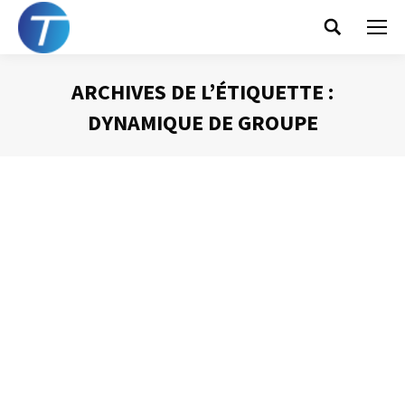
Search:
ARCHIVES DE L’ÉTIQUETTE :
DYNAMIQUE DE GROUPE
Vous êtes ici :
Contrôler un « je sais tout »
Animer une réunion
Par
Philippe Helmstetter
24 novembre 2014
Nous avons tous, dans nos réunions, rencontré ce
personnage désagréable, le « Je sais tout ». Au courant
de tout, ayant un avis sur tout, sachant tout mieux que