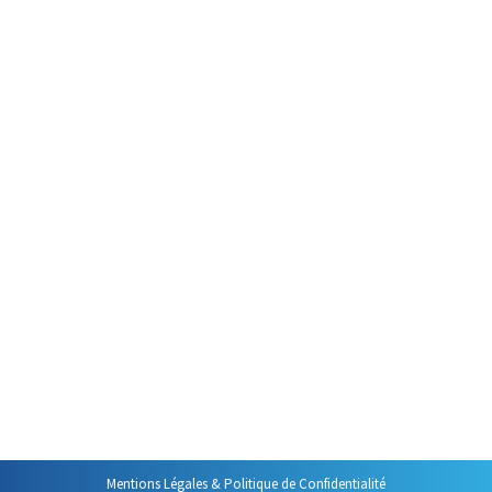
Par
Philippe Helmstetter
19 mars 2012
Une perte de temps Selon une
étude de septembre 2010
(Étude Sciforma), nous recevons
en moyenne un mail toutes les
12 minutes, soient 5 toutes les
heures ce qui représente en
moyenne et sur une journée de
8 heures 40 mails. 75 % de ces
mails sont lus immédiatement,
leurs destinataires abandonnant
leurs actions en…
Mentions Légales & Politique de Confidentialité