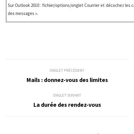
Sur Outlook 2010 : fichier/options/onglet Courrier et décochez les 
des messages ».
Navigation
ONGLET PRÉCÉDENT
de
Mails : donnez-vous des limites
Onglet
précédent
commentaire
ONGLET SUIVANT
La durée des rendez-vous
Onglet
suivant