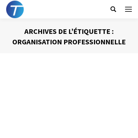
Search:
ARCHIVES DE L’ÉTIQUETTE :
ORGANISATION PROFESSIONNELLE
Vous êtes ici :
Gérez votre temps globalement
Gestion du temps
Par
Philippe Helmstetter
10 octobre 2014
Lors d’une formation que j’animais il y a quelques jours,
une participante m’a demandé si je faisais aussi des plans
de journées le weekend, si je prenais aussi des rendez-
vous avec moi-même le samedi et le dimanche, bref si ce