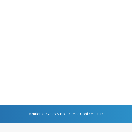
 sur la nécessité de gérer efficacement ses interruptions. Cet aspect des
l est un mot qui contient, à lui tout seul, tous les principes de l’organis
utes ces années passées à réfléchir à ces thématiques, à…
Mentions Légales & Politique de Confidentialité