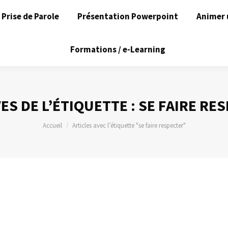
Prise de Parole
Présentation Powerpoint
Animer 
Formations / e-Learning
ES DE L’ÉTIQUETTE :
SE FAIRE RE
Vous êtes ici :
Accueil
Articles avec l’étiquette "se faire respecter"
erruptions