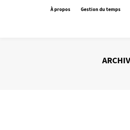
À propos
Gestion du temps
ARCHIV
Les gains de la gestion efficace des int
Gestion du temps
Par
Philippe Helmstetter
29 octobre 2013