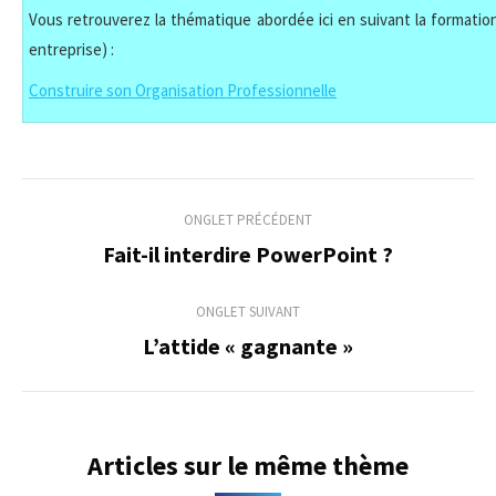
Vous retrouverez la thématique abordée ici en suivant la formation
entreprise) :
Construire son Organisation Professionnelle
Navigation
ONGLET PRÉCÉDENT
de
Fait-il interdire PowerPoint ?
Onglet
précédent
commentaire
ONGLET SUIVANT
L’attide « gagnante »
Onglet
suivant
Articles sur le même thème