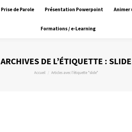
Prise de Parole
Présentation Powerpoint
Animer 
Formations / e-Learning
ARCHIVES DE L’ÉTIQUETTE :
SLIDE
Vous êtes ici :
Accueil
Articles avec l’étiquette "slide"
nt 2010