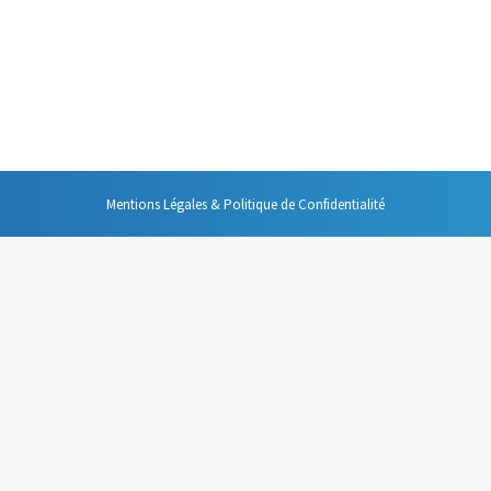
je trouve particulièrement intéressant et pratique : le mode « présentate
p d’œil à des informations aussi utiles que : la ou les prochaines diaposi
Mentions Légales & Politique de Confidentialité