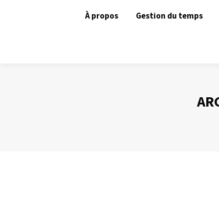
À propos
Gestion du temps
ARC
Les avantages du mail
Gestion des mails
Par
Philippe Helmstetter
22 mai 2012