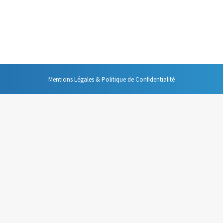
 quotidien tant professionnel que personnel, qu’il serait très difficile d
pensable de se demander si cet outil est toujours l’outil le plus adapté. 
Mentions Légales & Politique de Confidentialité