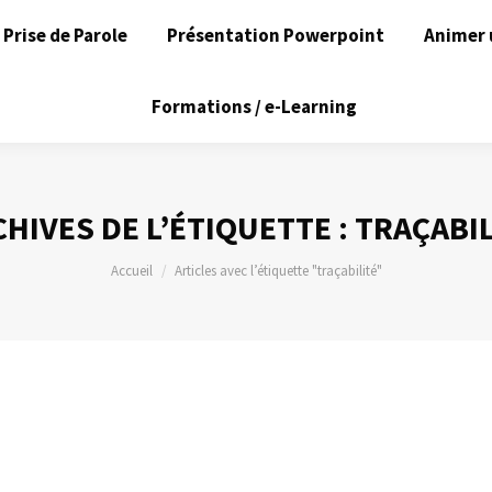
Prise de Parole
Présentation Powerpoint
Animer 
Formations / e-Learning
HIVES DE L’ÉTIQUETTE :
TRAÇABIL
Vous êtes ici :
Accueil
Articles avec l’étiquette "traçabilité"