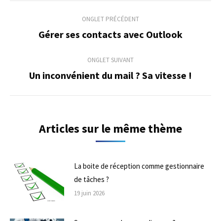
Navigation
ONGLET PRÉCÉDENT
de
Gérer ses contacts avec Outlook
Onglet
précédent
commentaire
ONGLET SUIVANT
Un inconvénient du mail ? Sa vitesse !
Onglet
suivant
Articles sur le même thème
La boite de réception comme gestionnaire
de tâches ?
19 juin 2026