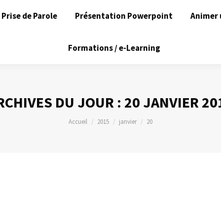
Prise de Parole
Présentation Powerpoint
Animer 
Formations / e-Learning
RCHIVES DU JOUR :
20 JANVIER 20
Vous êtes ici :
Accueil
2015
janvier
20
orter son calendrier