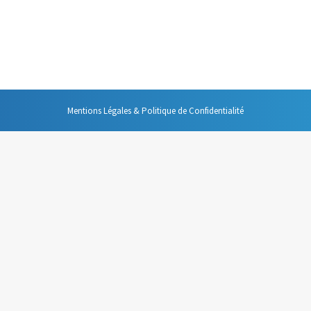
 qui présente un grand intérêt. Parfois, c’est la hiérarchie qui souhaite c
vail au temps passé à ses clients, mais, et c’est encore plus important, c
Mentions Légales & Politique de Confidentialité