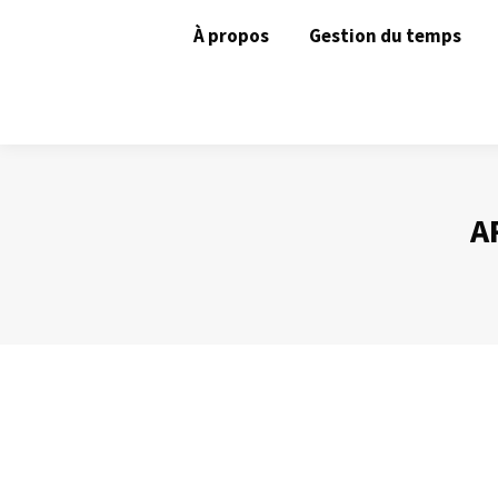
À propos
Gestion du temps
A
La bonne configuration d’Outlook – Exp
Gestion du temps
Par
Philippe Helmstetter
20 janvier 2015