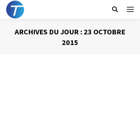
Search:
ARCHIVES DU JOUR :
23 OCTOBRE
2015
Vous êtes ici :
Le Mode Présentateur de PowerPoint
2010
Présentation Powerpoint
Par
Philippe Helmstetter
23 octobre 2015
La version 2010 de PowerPoint a proposé des
améliorations intéressantes d’un outil dont je vous ai