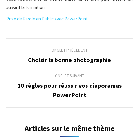
suivant la formation :
Prise de Parole en Public avec PowerPoint
Navigation
ONGLET PRÉCÉDENT
de
Choisir la bonne photographie
Onglet
précédent
commentaire
ONGLET SUIVANT
10 règles pour réussir vos diaporamas
Onglet
PowerPoint
suivant
Articles sur le même thème