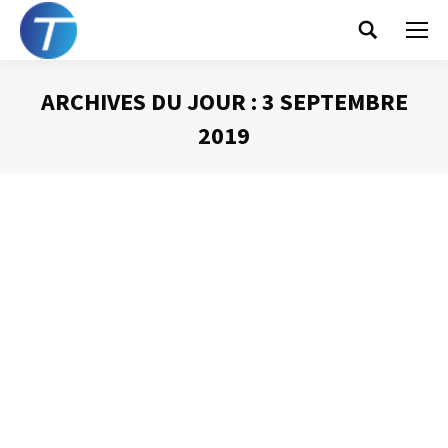
Search:
ARCHIVES DU JOUR :
3 SEPTEMBRE
2019
Vous êtes ici :
7 Conseils pour bien « télétravailler »
Gestion du temps
Par
Philippe Helmstetter
3 septembre 2019
Le télétravail se met en place dans plus en plus
d’entreprises et je ne dirai jamais assez à quel point je
pense que c’est bénéfique. Je travaille de cette manière
depuis 19 ans et j’ai mis en place quelques astuces,