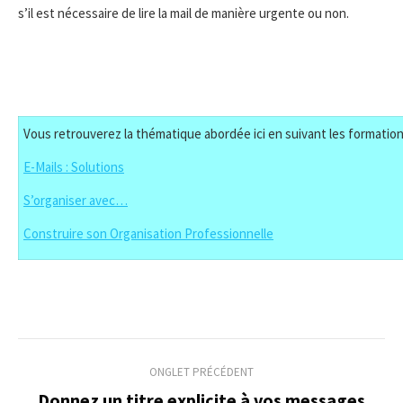
s’il est nécessaire de lire la mail de manière urgente ou non.
Vous retrouverez la thématique abordée ici en suivant les formation
E-Mails : Solutions
S’organiser avec…
Construire son Organisation Professionnelle
Navigation
ONGLET PRÉCÉDENT
de
Donnez un titre explicite à vos messages
Onglet