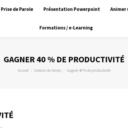
Prise de Parole
Présentation Powerpoint
Animer 
Formations / e-Learning
GAGNER 40 % DE PRODUCTIVITÉ
Vous êtes ici :
Accueil
Gestion du temps
Gagner 40 % de productivité
ITÉ